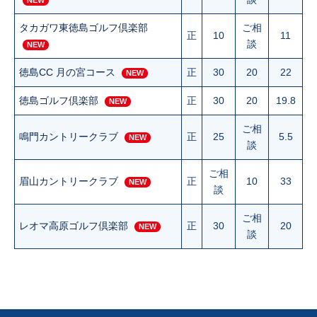
NEW
タカガワ東徳島ゴルフ倶楽部
ご相
正
10
11
談
NEW
徳島CC 月の宮コース
正
30
20
22
NEW
徳島ゴルフ倶楽部
正
30
20
19.8
NEW
ご相
鳴門カントリークラブ
正
25
5.5
NEW
談
ご相
眉山カントリークラブ
正
10
33
NEW
談
ご相
レオマ高原ゴルフ倶楽部
正
30
20
NEW
談