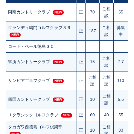
ご相
阿南カントリークラブ
正
70
55
NEW
談
グランディ鳴門ゴルフクラブ３６
ご相
募集
正
187
談
中
NEW
コート・ベール徳島ＧＣ
ご相
御所カントリークラブ
正
15
7.7
NEW
談
ご相
ご相
サンピアゴルフクラブ
正
110
NEW
談
談
ご相
四国カントリークラブ
正
10
5.5
NEW
談
Ｊクラシックゴルフクラブ
正
60
40
55
NEW
タカガワ西徳島ゴルフ倶楽部
ご相
正
10
33
談