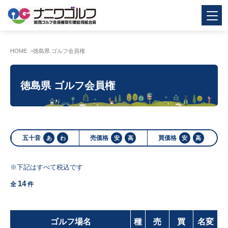
HOME
徳島県 ゴルフ会員権
徳島県 ゴルフ会員権
五十音
売価格
買価格
あ
わ
安
高
安
高
※下記はすべて税込です
14
全
件
ゴルフ場名
種
売
買
名変