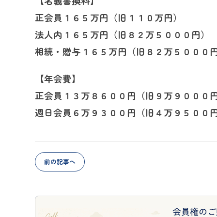
【名義書換料】
正会員１６５万円（旧１１０万円）
法人内１６５万円（旧８２万５０００円）
相続・贈与１６５万円（旧８２万５０００
【年会費】
正会員１３万８６００円（旧９万９０００
週日会員６万９３００円（旧４万９５００
前の記事へ