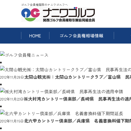
ゴルフ会員権関西のナニワゴルフへ
HOME
ゴルフ会員権相場情報
太閤山観光㈱：太閤山カントリークラブ／富山県 民
2012年11月28日
㈱大村湾カントリー倶楽部／長崎県 民事再生法の適
2012年11月22日
北六甲カントリー倶楽部／兵庫県 名義書換料値下期
2012年11月15日